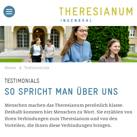
Home
Agenda
Theri-Blog
Stellen
Medien
Kontakt
Schule
BILDUNGSANGEBOTE
Gymnasium
Untergymnasium
Home
Testimonials
Fachmittelschule FMS
TESTIMONIALS
Fachmaturität Pädagogik
SO SPRICHT MAN ÜBER UNS
Fachmaturität Soziale Arbeit
Fachmaturität Gesundheit
Menschen machen das Theresianum persönlich klasse.
Deshalb kommen hier Menschen zu Wort. Sie erzählen von
Talentförderung
ihren Verbindungen zum Theresianum und von den
Sekundarschule
Vorteilen, die ihnen diese Verbindungen bringen.
Dokumente