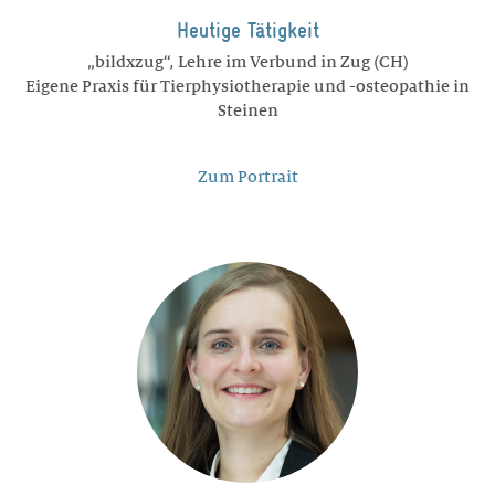
Philosophie
Heutige Tätigkeit
„bildxzug“, Lehre im Verbund in Zug (CH)
Geschichte
Eigene Praxis für Tierphysiotherapie und -osteopathie in
Trägerschaft
Steinen
Infrastruktur
Zum Portrait
Zertifikate
Legate / Erbschaften
MITARBEITENDE
Schulleitung
Lehrpersonen
Wohnen
Marketing / Kommunikation
Verwaltung