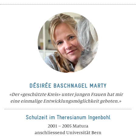
BERATUNG
TARIFE
Wohnen
LEISTUNGEN
RÄUME
FREIZEIT
DÉSIRÉE BASCHNAGEL MARTY
Der «geschützte Kreis» unter jungen Frauen hat mir
TARIFE
eine einmalige Entwicklungsmöglichkeit geboten.
Theresianum
Schulzeit im Theresianum Ingenbohl
2001 – 2005 Matura
ÜBER UNS
anschliessend Universität Bern