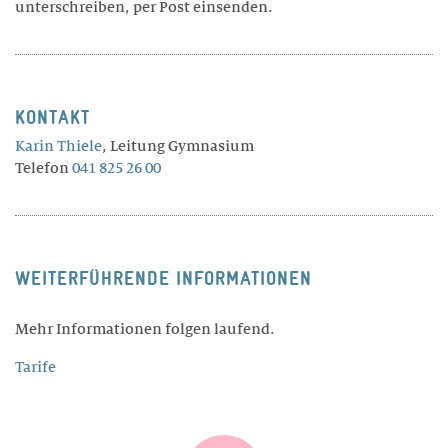
unterschreiben, per Post einsenden.
Philosophie
Geschichte
Trägerschaft
KONTAKT
Infrastruktur
Karin Thiele
, Leitung Gymnasium
Zertifikate
Telefon
041 825 26 00
Legate / Erbschaften
MITARBEITENDE
WEITERFÜHRENDE INFORMATIONEN
Schulleitung
Lehrpersonen
Mehr Informationen folgen laufend.
Wohnen
Tarife
Marketing / Kommunikation
Verwaltung