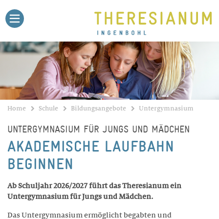
Home
Agenda
Theri-Blog
Stellen
Medien
Kontakt
Schule
BILDUNGSANGEBOTE
Gymnasium
Untergymnasium
Home
Schule
Bildungsangebote
Untergymnasium
Fachmittelschule FMS
UNTERGYMNASIUM FÜR JUNGS UND MÄDCHEN
Fachmaturität Pädagogik
AKADEMISCHE LAUFBAHN
Fachmaturität Soziale Arbeit
BEGINNEN
Fachmaturität Gesundheit
Talentförderung
Ab Schuljahr 2026/2027 führt das Theresianum ein
Untergymnasium für Jungs und Mädchen.
Sekundarschule
Das Untergymnasium ermöglicht begabten und
Dokumente