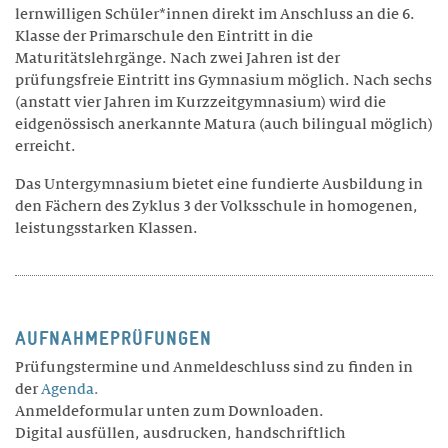
lernwilligen Schüler*innen direkt im Anschluss an die 6.
BERATUNG
Klasse der Primarschule den Eintritt in die
Maturitätslehrgänge. Nach zwei Jahren ist der
prüfungsfreie Eintritt ins Gymnasium möglich. Nach sechs
TARIFE
(anstatt vier Jahren im Kurzzeitgymnasium) wird die
eidgenössisch anerkannte Matura (auch bilingual möglich)
Wohnen
erreicht.
LEISTUNGEN
Das Untergymnasium bietet eine fundierte Ausbildung in
den Fächern des Zyklus 3 der Volksschule in homogenen,
leistungsstarken Klassen.
RÄUME
FREIZEIT
TARIFE
AUFNAHMEPRÜFUNGEN
Prüfungstermine und Anmeldeschluss sind zu finden in
Theresianum
der
Agenda.
Anmeldeformular unten zum Downloaden.
ÜBER UNS
Digital ausfüllen, ausdrucken, handschriftlich