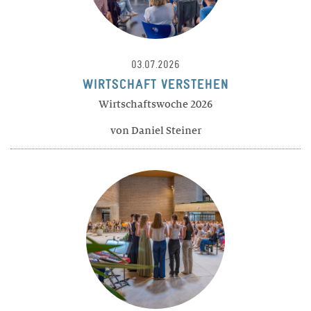
Philosophie
Geschichte
03.07.2026
Trägerschaft
WIRTSCHAFT VERSTEHEN
Infrastruktur
Wirtschaftswoche 2026
Zertifikate
von Daniel Steiner
Legate / Erbschaften
MITARBEITENDE
Schulleitung
Lehrpersonen
Wohnen
Marketing / Kommunikation
Verwaltung