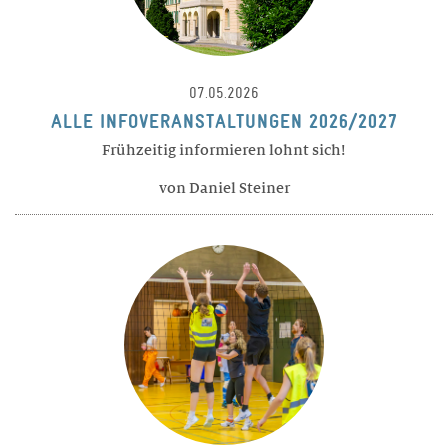
Philosophie
Geschichte
07.05.2026
Trägerschaft
ALLE INFOVERANSTALTUNGEN 2026/2027
Infrastruktur
Frühzeitig informieren lohnt sich!
Zertifikate
von Daniel Steiner
Legate / Erbschaften
MITARBEITENDE
Schulleitung
Lehrpersonen
Wohnen
Marketing / Kommunikation
Verwaltung