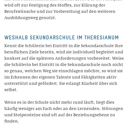
wird oft zur Festigung des Stoffes, zur Klärung der
Philosophie
Berufswünsche und zur Vorbereitung auf den weiteren
Geschichte
Ausbildungsweg genutzt.
Trägerschaft
Infrastruktur
WESHALB SEKUNDARSCHULE IM THERESIANUM
Kennt die Schülerin bei Eintritt in die Sekundarschule ihre
Zertifikate
beruflichen Ziele bereits, wird sie individuell begleitet und
Legate / Erbschaften
konkret auf die späteren Anforderungen vorbereitet. Weiss
die Schülerin bei Eintritt in die Sekundarschule noch nicht
MITARBEITENDE
so genau, welchen Weg sie einschlagen möchte, so wird sie
im Erkennen der eigenen Talente und Fähigkeiten aktiv
Schulleitung
unterstützt und gefördert. Sie erlangt Klarheit über sich
selbst.
Lehrpersonen
Wohnen
Wenn es in der Schule nicht mehr rund läuft, liegt dies
häufig weniger am Fach oder an den Lernenden. Störungen
Marketing / Kommunikation
und Stolpersteine sind oft auf der Beziehungsebene zu
Verwaltung
finden.