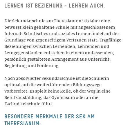
Gastronomie und Hausdienst
LERNEN IST BEZIEHUNG - LEHREN AUCH.
ALUMNI
Die Sekundarschule am Theresianum ist daher eine
Agenda
bewusst klein gehaltene Schule mit angeschlossenem
Internat. Schulisches und soziales Lernen findet auf der
Projekte
Grundlage von gegenseitigem Vertrauen statt. Tragfähige
Beziehungen zwischen Lernenden, Lehrenden und
Portraits
Lerngegenständen entstehen in einem umfassenden,
Anmeldung
persönlich gestalteten Arrangement aus Unterricht,
Begleitung und Förderung.
Vorstand
Nach absolvierter Sekundarschule ist die Schülerin
optimal auf die weiterführenden Bildungswege
vorbereitet. Es spielt keine Rolle, ob der Weg in eine
Berufsausbildung, das Gymnasum oder an die
Fachmittelschule führt.
BESONDERE MERKMALE DER SEK AM
THERESIANUM: