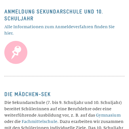
BERATUNG
ANMELDUNG SEKUNDARSCHULE UND 10.
SCHULJAHR
TARIFE
Alle Informationen zum Anmeldeverfahren finden Sie
hier.
Wohnen
LEISTUNGEN
RÄUME
FREIZEIT
DIE MÄDCHEN-SEK
TARIFE
Die Sekundarschule (7. bis 9. Schuljahr und 10. Schuljahr)
Theresianum
bereitet Schülerinnen auf eine Berufslehre oder eine
weiterführende Ausbildung vor, z. B. auf das
Gymnasium
oder die
Fachmittelschule
. Dazu erarbeiten wir zusammen
ÜBER UNS
mit den Schülerinnen individuelle Ziele. Das 10. Schuljahr