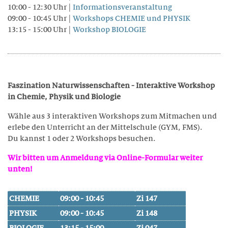
10:00 - 12:30 Uhr |
Informationsveranstaltung
BERATUNG
09:00 - 10:45 Uhr |
Workshops CHEMIE und PHYSIK
13:15 - 15:00 Uhr |
Workshop BIOLOGIE
TARIFE
Wohnen
Faszination Naturwissenschaften - Interaktive Workshop
LEISTUNGEN
in Chemie, Physik und Biologie
Wähle aus 3 interaktiven Workshops zum Mitmachen und
RÄUME
erlebe den Unterricht an der Mittelschule (GYM, FMS).
Du kannst 1 oder 2 Workshops besuchen.
FREIZEIT
Wir bitten um Anmeldung via Online-Formular weiter
TARIFE
unten!
Theresianum
CHEMIE
09:00 - 10:45
Zi 147
PHYSIK
09:00 - 10:45
Zi 148
ÜBER UNS
BIOLOGIE
13:15 - 15:00
Zi 047