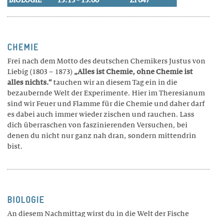
Philosophie
Geschichte
Trägerschaft
CHEMIE
Frei nach dem Motto des deutschen Chemikers Justus von
Infrastruktur
Liebig (1803 – 1873)
„Alles ist Chemie, ohne Chemie ist
Zertifikate
alles nichts.“
tauchen wir an diesem Tag ein in die
bezaubernde Welt der Experimente. Hier im Theresianum
Legate / Erbschaften
sind wir Feuer und Flamme für die Chemie und daher darf
es dabei auch immer wieder zischen und rauchen. Lass
MITARBEITENDE
dich überraschen von faszinierenden Versuchen, bei
denen du nicht nur ganz nah dran, sondern mittendrin
Schulleitung
bist.
Lehrpersonen
Wohnen
Marketing / Kommunikation
BIOLOGIE
Verwaltung
An diesem Nachmittag wirst du in die Welt der Fische