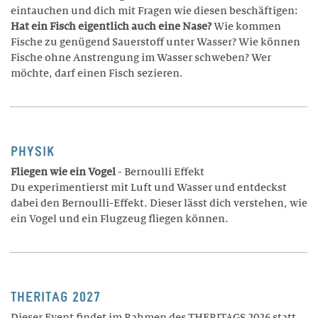
Gastronomie und Hausdienst
eintauchen und dich mit Fragen wie diesen beschäftigen:
Hat ein Fisch eigentlich auch eine Nase?
Wie kommen
ALUMNI
Fische zu genügend Sauerstoff unter Wasser? Wie können
Fische ohne Anstrengung im Wasser schweben?
Wer
Agenda
möchte, darf einen Fisch sezieren.
Projekte
Portraits
Anmeldung
PHYSIK
Vorstand
Fliegen wie ein Vogel
- Bernoulli Effekt
Du experimentierst mit Luft und Wasser und entdeckst
dabei den Bernoulli-Effekt. Dieser lässt dich verstehen, wie
ein Vogel und ein Flugzeug fliegen können.
THERITAG 2027
Dieser Event findet im Rahmen des THERITAGS 2026 statt.