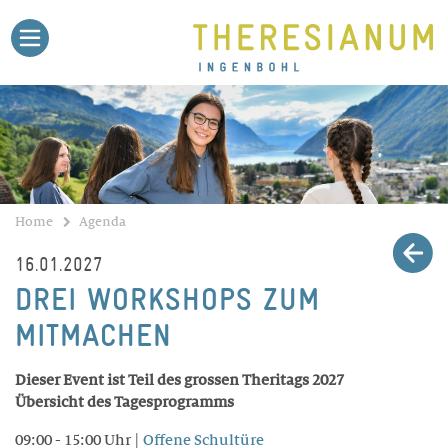
Home
Agenda
Theri-Blog
Stellen
Medien
Kontakt
Schule
BILDUNGSANGEBOTE
Gymnasium
Untergymnasium
Home
Agenda
Fachmittelschule FMS
16.01.2027
Fachmaturität Pädagogik
DREI WORKSHOPS ZUM
Fachmaturität Soziale Arbeit
MITMACHEN
Fachmaturität Gesundheit
Talentförderung
Dieser Event ist Teil des grossen Theritags 2027
Übersicht des Tagesprogramms
Sekundarschule
09:00 - 15:00 Uhr |
Offene Schultüre
Dokumente