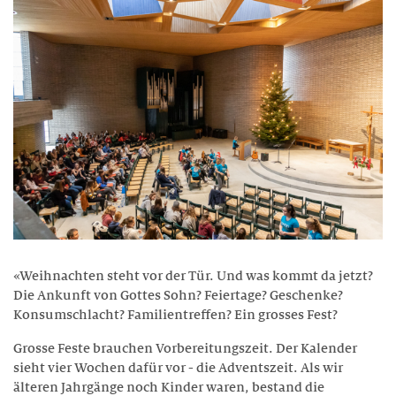
BERATUNG
TARIFE
Wohnen
LEISTUNGEN
RÄUME
FREIZEIT
«Weihnachten steht vor der Tür. Und was kommt da jetzt?
TARIFE
Die Ankunft von Gottes Sohn? Feiertage? Geschenke?
Konsumschlacht? Familientreffen? Ein grosses Fest?
Theresianum
Grosse Feste brauchen Vorbereitungszeit. Der Kalender
sieht vier Wochen dafür vor - die Adventszeit. Als wir
ÜBER UNS
älteren Jahrgänge noch Kinder waren, bestand die