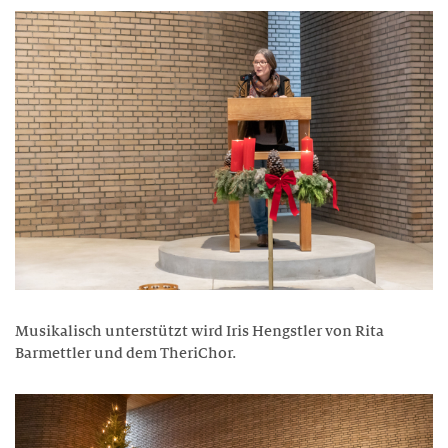
Gastronomie und Hausdienst
ALUMNI
Agenda
Projekte
Portraits
Anmeldung
Vorstand
Musikalisch unterstützt wird Iris Hengstler von Rita
Barmettler und dem TheriChor.