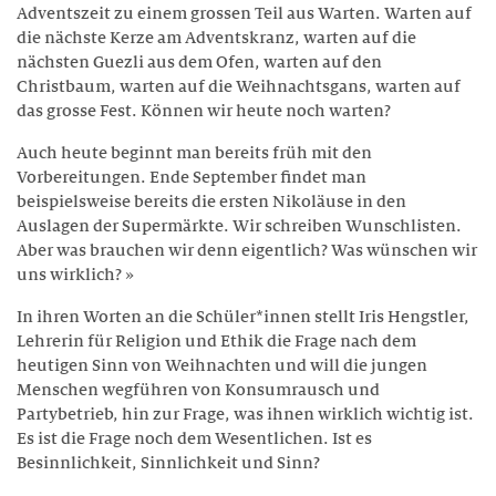
Adventszeit zu einem grossen Teil aus Warten. Warten auf
Philosophie
die nächste Kerze am Adventskranz, warten auf die
nächsten Guezli aus dem Ofen, warten auf den
Geschichte
Christbaum, warten auf die Weihnachtsgans, warten auf
Trägerschaft
das grosse Fest. Können wir heute noch warten?
Infrastruktur
Auch heute beginnt man bereits früh mit den
Vorbereitungen. Ende September findet man
Zertifikate
beispielsweise bereits die ersten Nikoläuse in den
Legate / Erbschaften
Auslagen der Supermärkte. Wir schreiben Wunschlisten.
Aber was brauchen wir denn eigentlich? Was wünschen wir
MITARBEITENDE
uns wirklich? »
Schulleitung
In ihren Worten an die Schüler*innen stellt Iris Hengstler,
Lehrerin für Religion und Ethik die Frage nach dem
Lehrpersonen
heutigen Sinn von Weihnachten und will die jungen
Wohnen
Menschen wegführen von Konsumrausch und
Partybetrieb, hin zur Frage, was ihnen wirklich wichtig ist.
Marketing / Kommunikation
Es ist die Frage noch dem Wesentlichen. Ist es
Besinnlichkeit, Sinnlichkeit und Sinn?
Verwaltung