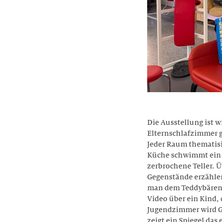
Die Ausstellung ist
Elternschlafzimmer g
Jeder Raum thematisi
Küche schwimmt ein 
zerbrochene Teller. 
Gegenstände erzähle
man dem Teddybären z
Video über ein Kind, 
Jugendzimmer wird G
zeigt ein Spiegel das