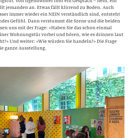
gstür. Von irgendwoher tönt ein Gespräch – nein, ein
llt jemanden an. Etwas fällt klirrend zu Boden. Auch
ser immer wieder ein NEIN verständlich sind, entsteht
ndes Gefühl. Dann verstummt die Szene und die beiden
en uns mit der Frage: «Haben Sie das schon einmal
 einer Wohnungstür vorbei und hören, wie es drinnen laut
ht?» Und weiter: «Wie würden Sie handeln?» Die Frage
ie ganze Ausstellung.