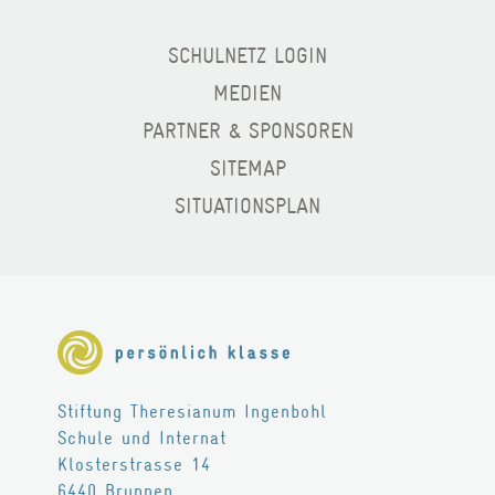
BERATUNG
SCHULNETZ LOGIN
TARIFE
MEDIEN
PARTNER & SPONSOREN
Wohnen
SITEMAP
LEISTUNGEN
SITUATIONSPLAN
RÄUME
FREIZEIT
TARIFE
Stiftung Theresianum Ingenbohl
Theresianum
Schule und Internat
Klosterstrasse 14
ÜBER UNS
6440
Brunnen