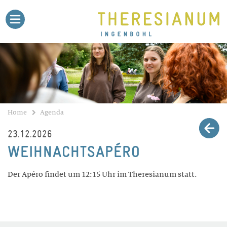
Home
Agenda
Theri-Blog
Stellen
Medien
Kontakt
Schule
BILDUNGSANGEBOTE
Gymnasium
Untergymnasium
Home
Agenda
Fachmittelschule FMS
23.12.2026
Fachmaturität Pädagogik
WEIHNACHTSAPÉRO
Fachmaturität Soziale Arbeit
Fachmaturität Gesundheit
Der Apéro findet um 12:15 Uhr im Theresianum statt.
Talentförderung
Sekundarschule
Dokumente