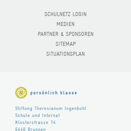
BERATUNG
SCHULNETZ LOGIN
MEDIEN
TARIFE
PARTNER & SPONSOREN
Wohnen
SITEMAP
SITUATIONSPLAN
LEISTUNGEN
RÄUME
FREIZEIT
TARIFE
Stiftung Theresianum Ingenbohl
Theresianum
Schule und Internat
Klosterstrasse 14
ÜBER UNS
6440
Brunnen