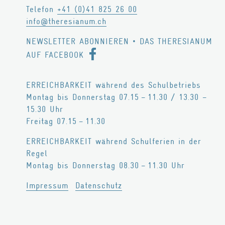
Telefon
+41 (0)41 825 26 00
Philosophie
info@theresianum.ch
Geschichte
NEWSLETTER ABONNIEREN
•
DAS THERESIANUM
Trägerschaft
AUF FACEBOOK
Infrastruktur
Zertifikate
ERREICHBARKEIT während des Schulbetriebs
Montag bis Donnerstag 07.15 – 11.30 / 13.30 –
Legate / Erbschaften
15.30 Uhr
MITARBEITENDE
Freitag 07.15 – 11.30
Schulleitung
ERREICHBARKEIT während Schulferien in der
Regel
Lehrpersonen
Montag bis Donnerstag 08.30 – 11.30 Uhr
Wohnen
Impressum
Datenschutz
Marketing / Kommunikation
Verwaltung