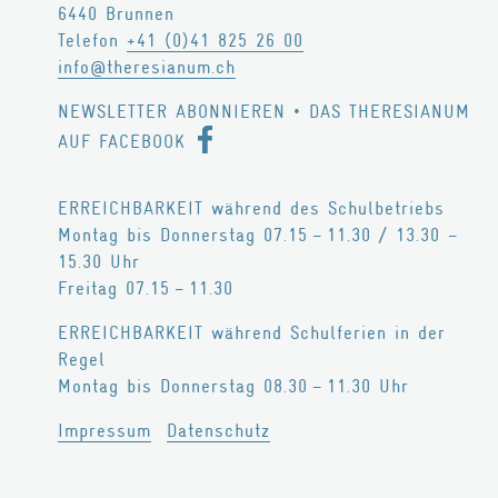
6440
Brunnen
Philosophie
Telefon
+41 (0)41 825 26 00
Geschichte
info@theresianum.ch
Trägerschaft
NEWSLETTER ABONNIEREN
•
DAS THERESIANUM
AUF FACEBOOK
Infrastruktur
Zertifikate
ERREICHBARKEIT während des Schulbetriebs
Legate / Erbschaften
Montag bis Donnerstag 07.15 – 11.30 / 13.30 –
15.30 Uhr
MITARBEITENDE
Freitag 07.15 – 11.30
Schulleitung
ERREICHBARKEIT während Schulferien in der
Lehrpersonen
Regel
Montag bis Donnerstag 08.30 – 11.30 Uhr
Wohnen
Marketing / Kommunikation
Impressum
Datenschutz
Verwaltung