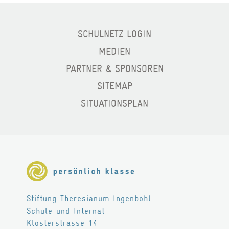
BERATUNG
SCHULNETZ LOGIN
TARIFE
MEDIEN
Wohnen
PARTNER & SPONSOREN
SITEMAP
LEISTUNGEN
SITUATIONSPLAN
RÄUME
FREIZEIT
TARIFE
Theresianum
Stiftung Theresianum Ingenbohl
Schule und Internat
ÜBER UNS
Klosterstrasse 14