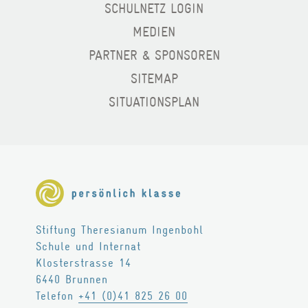
SCHULNETZ LOGIN
BERATUNG
MEDIEN
PARTNER & SPONSOREN
TARIFE
SITEMAP
Wohnen
SITUATIONSPLAN
LEISTUNGEN
RÄUME
FREIZEIT
TARIFE
Stiftung Theresianum Ingenbohl
Schule und Internat
Theresianum
Klosterstrasse 14
6440
Brunnen
ÜBER UNS
Telefon
+41 (0)41 825 26 00