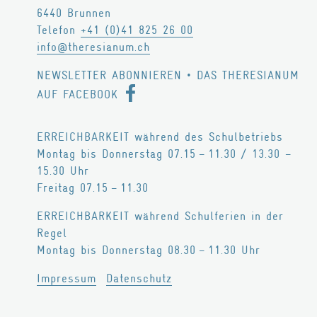
6440
Brunnen
Philosophie
Telefon
+41 (0)41 825 26 00
Geschichte
info@theresianum.ch
Trägerschaft
NEWSLETTER ABONNIEREN
•
DAS THERESIANUM
Infrastruktur
AUF FACEBOOK
Zertifikate
ERREICHBARKEIT während des Schulbetriebs
Legate / Erbschaften
Montag bis Donnerstag 07.15 – 11.30 / 13.30 –
MITARBEITENDE
15.30 Uhr
Freitag 07.15 – 11.30
Schulleitung
ERREICHBARKEIT während Schulferien in der
Lehrpersonen
Regel
Wohnen
Montag bis Donnerstag 08.30 – 11.30 Uhr
Marketing / Kommunikation
Impressum
Datenschutz
Verwaltung