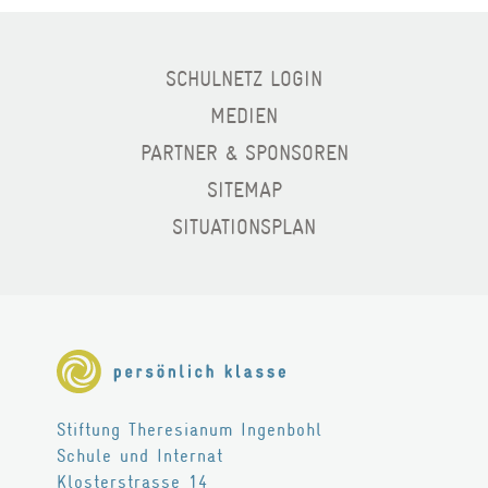
BERATUNG
SCHULNETZ LOGIN
TARIFE
MEDIEN
Wohnen
PARTNER & SPONSOREN
SITEMAP
LEISTUNGEN
SITUATIONSPLAN
RÄUME
FREIZEIT
TARIFE
Theresianum
Stiftung Theresianum Ingenbohl
Schule und Internat
ÜBER UNS
Klosterstrasse 14