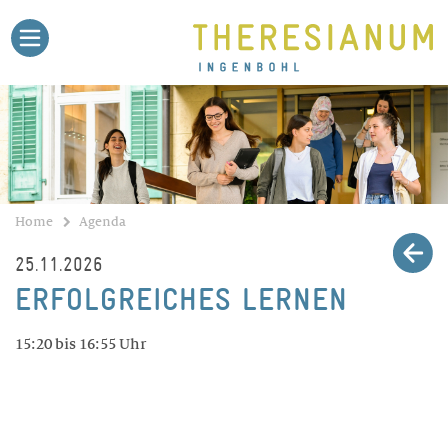
Home
Agenda
Theri-Blog
Stellen
Medien
Kontakt
Schule
BILDUNGSANGEBOTE
Gymnasium
Untergymnasium
Home
Agenda
Fachmittelschule FMS
25.11.2026
Fachmaturität Pädagogik
ERFOLGREICHES LERNEN
Fachmaturität Soziale Arbeit
Fachmaturität Gesundheit
15:20 bis 16:55 Uhr
Talentförderung
Sekundarschule
Dokumente